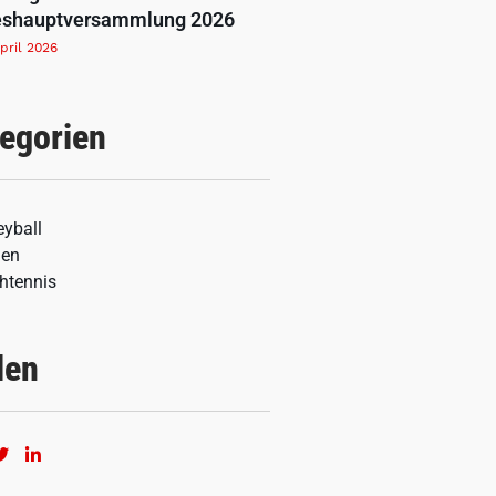
eshauptversammlung 2026
April 2026
egorien
eyball
nen
htennis
len