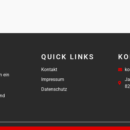
QUICK LINKS
KO
Kontakt
ko
n ein
Impressum
Ja
82
Datenschutz
und
 2022 – 2024 • TSV Moorenweis e.V.