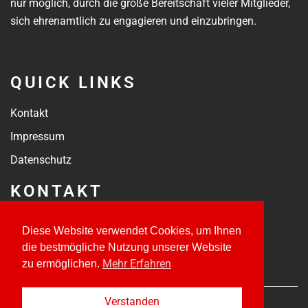
nur möglich, durch die große Bereitschaft vieler Mitglieder,
sich ehrenamtlich zu engagieren und einzubringen.
QUICK LINKS
Kontakt
Impressum
Datenschutz
KONTAKT
kontakt@tsvmoorenweis.de
Diese Website verwendet Cookies, um Ihnen
Jahnstraße 18
die bestmögliche Nutzung unserer Website
82272 Moorenweis
Mehr Erfahren
zu ermöglichen.
Verstanden