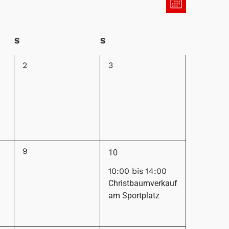
Ansichten
MONAT
Ansichten
Navigatio
Navigatio
S
S
0
0
2
3
,
Veranstaltungen,
Veranstaltungen,
1
0
9
10
,
Veranstaltungen,
Veranstaltung,
10:00
bis
14:00
Christbaumverkauf
am Sportplatz