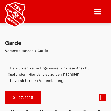
Garde
Veranstaltungen
Garde
Es wurden keine Ergebnisse für diese Ansicht
nächsten
gefunden. Hier geht es zu den
Hinweis
bevorstehenden Veranstaltungen
.
Ansi
Vera
01.07.2025
MONA
Ansi
Navi
Nav
Datum
M
D
M
D
F
S
S