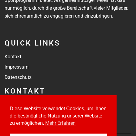
Sportprogramm bietet. Als gemeinnütziger Verein ist das
nur möglich, durch die große Bereitschaft vieler Mitglieder,
sich ehrenamtlich zu engagieren und einzubringen.
QUICK LINKS
Kontakt
Impressum
Datenschutz
KONTAKT
kontakt@tsvmoorenweis.de
Diese Website verwendet Cookies, um Ihnen
Jahnstraße 18
die bestmögliche Nutzung unserer Website
82272 Moorenweis
Mehr Erfahren
zu ermöglichen.