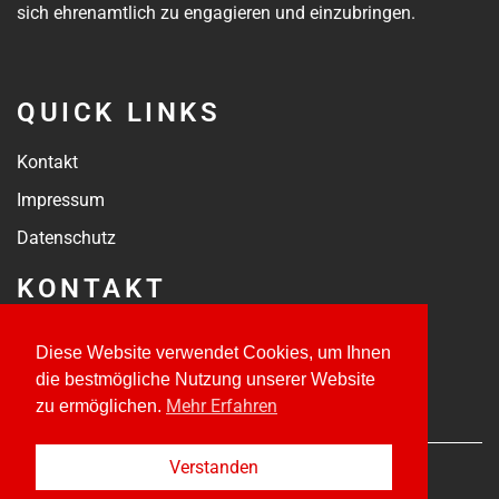
sich ehrenamtlich zu engagieren und einzubringen.
QUICK LINKS
Kontakt
Impressum
Datenschutz
KONTAKT
kontakt@tsvmoorenweis.de
Diese Website verwendet Cookies, um Ihnen
Jahnstraße 18
die bestmögliche Nutzung unserer Website
82272 Moorenweis
Mehr Erfahren
zu ermöglichen.
Verstanden
© 2022 – 2024 • TSV Moorenweis e.V.