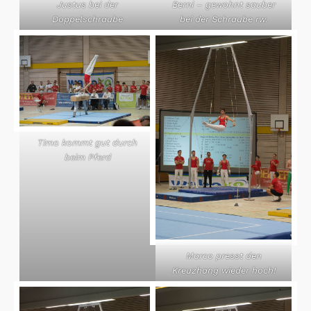
Justus bei der
Berni – gewohnt sauber
Doppelschraube
bei der Schraube rw.
Timo kommt gut durch
beim Pferd
Marco presst den
Kreuzhang wieder hoch!