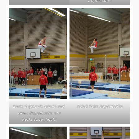
Doppelsalto
Domi zeigt zum ersten mal
Xandi beim Doppelsalto
einen Doppelsalto am
Reck. Super hoch!