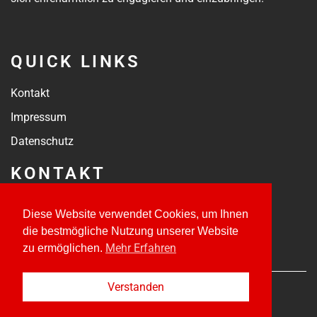
QUICK LINKS
Kontakt
Impressum
Datenschutz
KONTAKT
kontakt@tsvmoorenweis.de
Diese Website verwendet Cookies, um Ihnen
Jahnstraße 18
die bestmögliche Nutzung unserer Website
82272 Moorenweis
Mehr Erfahren
zu ermöglichen.
Verstanden
© 2022 – 2024 • TSV Moorenweis e.V.