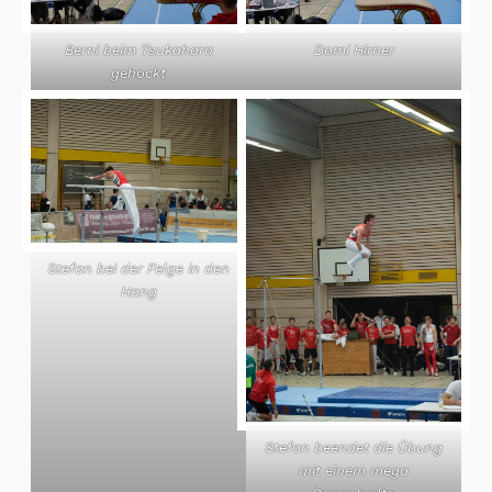
Berni beim Tsukahara
Domi Hirner
gehockt
Stefan bei der Felge in den
Hang
Stefan beendet die Übung
mit einem mega