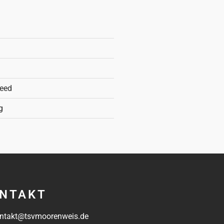
eed
g
NTAKT
ntakt@tsvmoorenweis.de