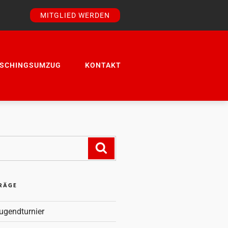
MITGLIED WERDEN
ASCHINGSUMZUG
KONTAKT
TRÄGE
ugendturnier